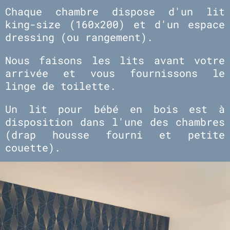
Chaque chambre dispose d'un lit
king-size (160x200) et d'un espace
dressing (ou rangement).
Nous faisons les lits avant votre
arrivée et vous fournissons le
linge de toilette.
Un lit pour bébé en bois est à
disposition dans l'une des chambres
(drap housse fourni et petite
couette).