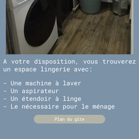
A votre disposition, vous trouverez
un espace lingerie avec:
- Une machine à laver
- Un aspirateur
- Un étendoir à linge
- Le nécessaire pour le ménage
Plan du gîte